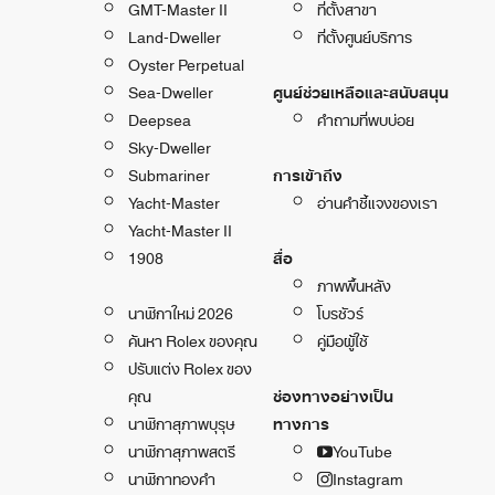
GMT-Master II
ที่ตั้งสาขา
Land-Dweller
ที่ตั้งศูนย์บริการ
Oyster Perpetual
Sea-Dweller
ศูนย์ช่วยเหลือและสนับสนุน
Deepsea
คำถามที่พบบ่อย
Sky-Dweller
Submariner
การเข้าถึง
Yacht-Master
อ่านคำชี้แจงของเรา
Yacht-Master II
1908
สื่อ
ภาพพื้นหลัง
นาฬิกาใหม่ 2026
โบรชัวร์
ค้นหา Rolex ของคุณ
คู่มือผู้ใช้
ปรับแต่ง Rolex ของ
คุณ
ช่องทางอย่างเป็น
นาฬิกาสุภาพบุรุษ
ทางการ
นาฬิกาสุภาพสตรี
YouTube
นาฬิกาทองคำ
Instagram