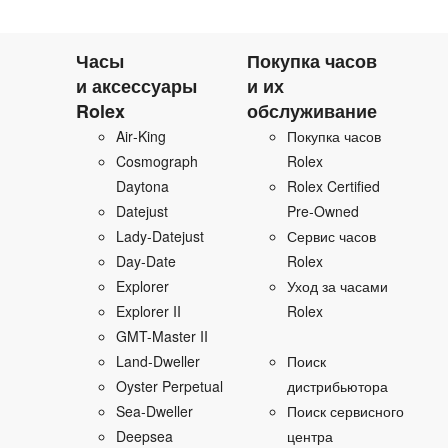
Часы
Покупка часов
и аксессуары
и их
Rolex
обслуживание
Air‑King
Покупка часов
Cosmograph
Rolex
Daytona
Rolex Certified
Datejust
Pre‑Owned
Lady‑Datejust
Сервис часов
Day‑Date
Rolex
Explorer
Уход за часами
Explorer II
Rolex
GMT-Master II
Land‑Dweller
Поиск
Oyster Perpetual
дистрибьютора
Sea‑Dweller
Поиск сервисного
Deepsea
центра