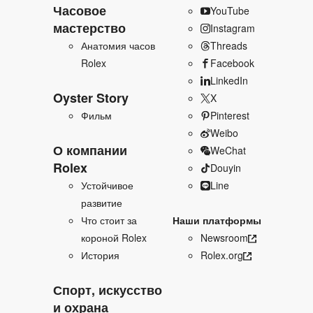
Часовое
YouTube
мастерство
Instagram
Анатомия часов
Threads
Rolex
Facebook
LinkedIn
Oyster Story
X
Фильм
Pinterest
Weibo
О компании
WeChat
Rolex
Douyin
Устойчивое
Line
развитие
Что стоит за
Наши платформы
короной Rolex
Newsroom
История
Rolex.org
Спорт, искусство
и охрана