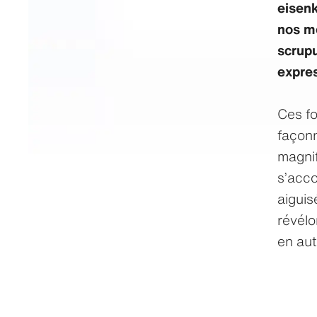
eisenk
nos m
scrupu
expres
Ces fo
façonn
magnif
s’acco
aiguis
révélo
en aut