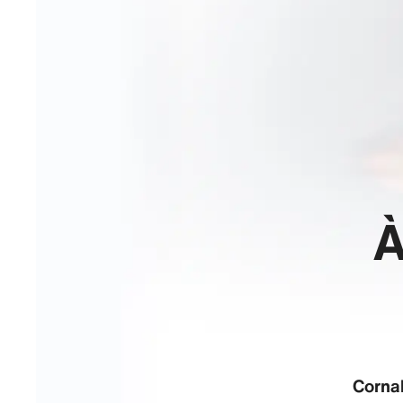
À
Cornal