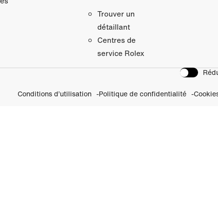
res
Trouver un
détaillant
Centres de
service Rolex
Rédu
Conditions d’utilisation
Politique de confidentialité
Cookie
vrez nos Initiatives Per
Visitez Rolex.org