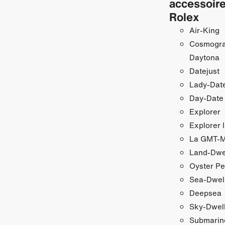
accessoir
Rolex
Air‑King
Cosmogr
Daytona
Datejust
Lady‑Date
Day‑Date
Explorer
Explorer I
La GMT‑Ma
Land-Dwe
Oyster Pe
Sea-Dwel
Deepsea
Sky‑Dwel
Submarin