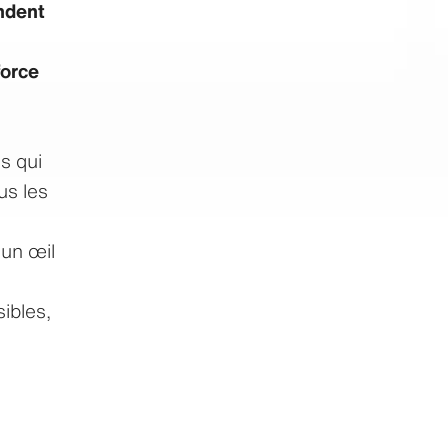
endent
force
s qui
us les
 un œil
ibles,