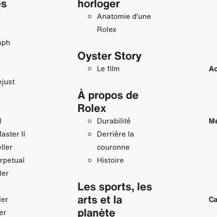
es
horloger
Anatomie d’une
Rolex
aph
Oyster Story
Le film
Ac
just
À propos de
Rolex
I
Durabilité
Mé
ster II
Derrière la
ller
couronne
rpetual
Histoire
ler
Les sports, les
arts et la
ler
Ca
planète
er