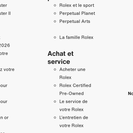
ster
Rolex et le sport
ter II
Perpetual Planet
Perpetual Arts
x
La famille Rolex
2026
Achat et
otre
service
z votre
Acheter une
Rolex
pour
Rolex Certified
No
Pre-Owned
pour
Le service de
votre Rolex
n or
L’entretien de
votre Rolex