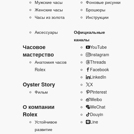
Мужские часы
Фоновые рисунки
Женские часы
Брошюры
Часы из золота
Инструкции
Аксессуары
Официальные
каналы
Часовое
YouTube
мастерство
Instagram
Анатомия часов
Threads
Rolex
Facebook
LinkedIn
Oyster Story
X
Фильм
Pinterest
Weibo
О компании
WeChat
Rolex
Douyin
Устойчивое
Line
развитие