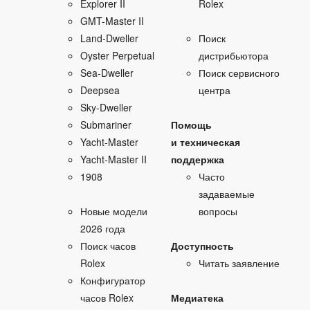
Explorer II
Rolex
GMT-Master II
Land‑Dweller
Поиск
Oyster Perpetual
дистрибьютора
Sea‑Dweller
Поиск сервисного
Deepsea
центра
Sky‑Dweller
Submariner
Помощь
Yacht‑Master
и техническая
Yacht‑Master II
поддержка
1908
Часто
задаваемые
Новые модели
вопросы
2026 года
Поиск часов
Доступность
Rolex
Читать заявление
Конфигуратор
часов Rolex
Медиатека