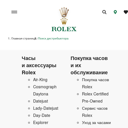
Главная страница
Поиск дистрибьютора
/
Часы
Покупка часов
и аксессуары
и их
Rolex
обслуживание
Air‑King
Покупка часов
Cosmograph
Rolex
Daytona
Rolex Certified
Datejust
Pre‑Owned
Lady‑Datejust
Сервис часов
Day‑Date
Rolex
Explorer
Уход за часами