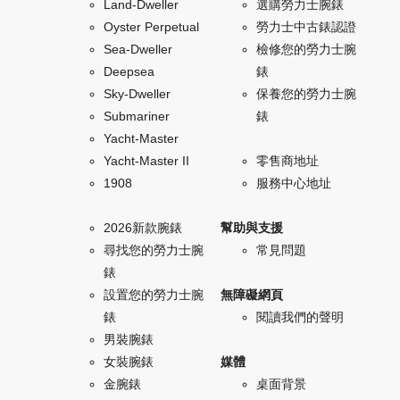
Land-Dweller
選購勞力士腕錶
Oyster Perpetual
勞力士中古錶認證
Sea-Dweller
檢修您的勞力士腕
Deepsea
錶
Sky-Dweller
保養您的勞力士腕
Submariner
錶
Yacht-Master
Yacht-Master II
零售商地址
1908
服務中心地址
2026新款腕錶
幫助與支援
尋找您的勞力士腕
常見問題
錶
設置您的勞力士腕
無障礙網頁
錶
閱讀我們的聲明
男裝腕錶
女裝腕錶
媒體
金腕錶
桌面背景