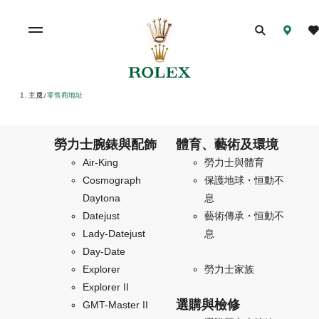
主頁
零售商地址
/
勞力士腕錶與配飾
體育、藝術及環境
Air-King
勞力士與體育
Cosmograph
保護地球・恒動不
Daytona
息
Datejust
藝術傳承・恒動不
Lady-Datejust
息
Day-Date
Explorer
勞力士家族
Explorer II
選購與檢修
GMT-Master II