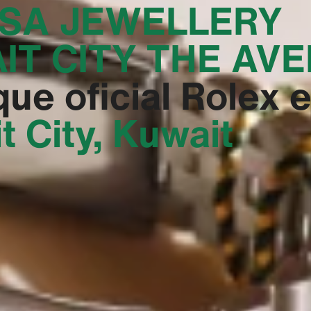
SA JEWELLERY
IT CITY THE AVE
que oficial Rolex 
t City, Kuwait