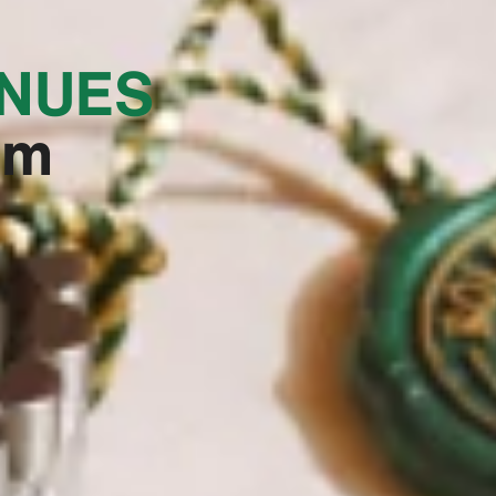
NUES‬
em