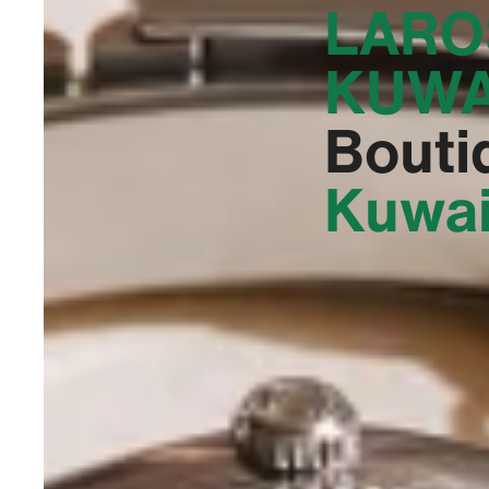
LARO
KUWA
Bouti
Kuwai