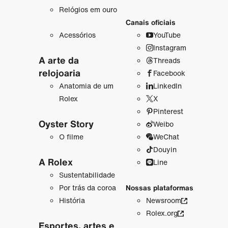
Relógios em ouro
Canais oficiais
Acessórios
YouTube
Instagram
A arte da
Threads
relojoaria
Facebook
Anatomia de um
LinkedIn
Rolex
X
Pinterest
Oyster Story
Weibo
O filme
WeChat
Douyin
A Rolex
Line
Sustentabilidade
Por trás da coroa
Nossas plataformas
História
Newsroom
Rolex.org
Esportes, artes e