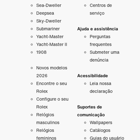
Sea-Dweller
Centros de
Deepsea
serviço
Sky-Dweller
Submariner
Ajuda e assistência
Yacht-Master
Perguntas
Yacht-Master II
frequentes
1908
Submeter uma
denúncia
Novos modelos
2026
Acessibilidade
Encontre o seu
Leia nossa
Rolex
declaração
Configure o seu
Rolex
Suportes de
Relógios
comunicação
masculinos
Wallpapers
Relógios
Catálogos
femininos
Guias do usuário