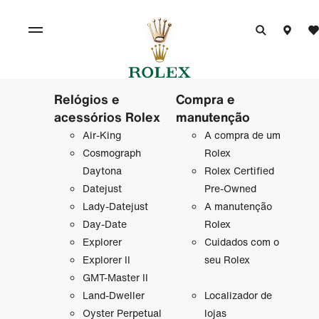
Relógios e
Compra e
acessórios Rolex
manutenção
Air-King
A compra de um
Cosmograph
Rolex
Daytona
Rolex Certified
Datejust
Pre-Owned
Lady-Datejust
A manutenção
Day-Date
Rolex
Explorer
Cuidados com o
Explorer II
seu Rolex
GMT-Master II
Land-Dweller
Localizador de
Oyster Perpetual
lojas