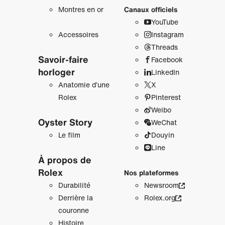
Montres en or
Canaux officiels
YouTube
Accessoires
Instagram
Threads
Savoir‑faire
Facebook
horloger
LinkedIn
Anatomie d’une
X
Rolex
Pinterest
Weibo
Oyster Story
WeChat
Le film
Douyin
Line
À propos de
Rolex
Nos plateformes
Durabilité
Newsroom
Derrière la
Rolex.org
couronne
Histoire