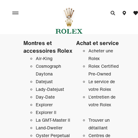
Montres et
Achat et service
accessoires Rolex
Acheter une
Air‑King
Rolex
Cosmograph
Rolex Certified
Daytona
Pre-Owned
Datejust
Le service de
Lady‑Datejust
votre Rolex
Day‑Date
L’entretien de
Explorer
votre Rolex
Explorer II
La GMT‑Master II
Trouver un
Land-Dweller
détaillant
Oyster Perpetual
Centres de