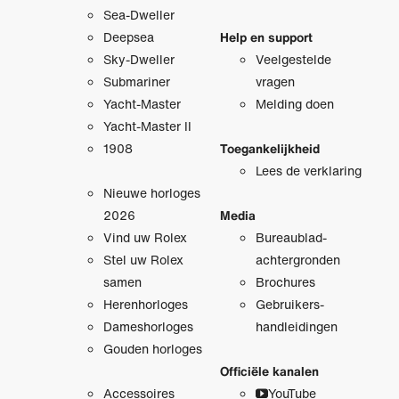
Sea-Dweller
Deepsea
Help en support
Sky-Dweller
Veelgestelde
Submariner
vragen
Yacht-Master
Melding doen
Yacht-Master II
1908
Toegankelijkheid
Lees de verklaring
Nieuwe horloges
2026
Media
Vind uw Rolex
Bureaublad­
Stel uw Rolex
achtergronden
samen
Brochures
Herenhorloges
Gebruikers­
Dameshorloges
handleidingen
Gouden horloges
Officiële kanalen
Accessoires
YouTube