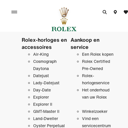
Rolex-horloges en
Aankoop en
accessoires
service
Air-King
Een Rolex kopen
Cosmograph
Rolex Certified
Daytona
Pre‑Owned
Datejust
Rolex-
Lady-Datejust
horlogeservice
Day-Date
Het onderhoud
Explorer
van uw Rolex
Explorer II
GMT-Master II
Winkelzoeker
Land-Dweller
Vind een
Oyster Perpetual
servicecentrum