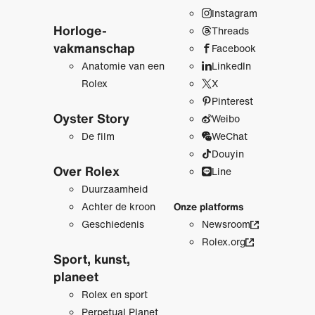
Instagram
Horloge­
Threads
vakmanschap
Facebook
Anatomie van een
LinkedIn
Rolex
X
Pinterest
Oyster Story
Weibo
De film
WeChat
Douyin
Over Rolex
Line
Duurzaamheid
Achter de kroon
Onze platforms
Geschiedenis
Newsroom
Rolex.org
Sport, kunst,
planeet
Rolex en sport
Perpetual Planet