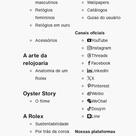
masculinos
Wallpapers
Relógios
Catálogos
femininos
Guias do usuário
Relógios em ouro
Canais oficiais
Acessórios
YouTube
Instagram
A arte da
Threads
relojoaria
Facebook
Anatomia de um
LinkedIn
Rolex
X
Pinterest
Oyster Story
Weibo
O filme
WeChat
Douyin
A Rolex
Line
Sustentabilidade
Por trás da coroa
Nossas plataformas