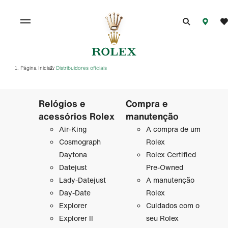
Página Inicial
Distribuidores oficiais
/
Relógios e
Compra e
acessórios Rolex
manutenção
Air-King
A compra de um
Cosmograph
Rolex
Daytona
Rolex Certified
Datejust
Pre-Owned
Lady-Datejust
A manutenção
Day-Date
Rolex
Explorer
Cuidados com o
Explorer II
seu Rolex