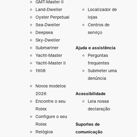
GMT-Master II
Land-Dweller
Localizador de
Oyster Perpetual
lojas
Sea-Dweller
Centros de
Deepsea
serviço
Sky-Dweller
Submariner
Ajuda e assistência
Yacht-Master
Perguntas
Yacht-Master II
frequentes
1908
Submeter uma
denúncia
Novos modelos
2026
Acessibilidade
Encontre o seu
Leia nossa
Rolex
declaração
Configure o seu
Rolex
Suportes de
Relógios
comunicação