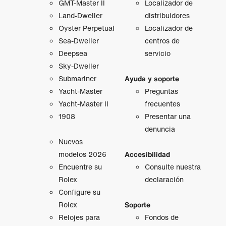
GMT‑Master II
Localizador de
Land-Dweller
distribuidores
Oyster Perpetual
Localizador de
Sea-Dweller
centros de
Deepsea
servicio
Sky-Dweller
Submariner
Ayuda y soporte
Yacht-Master
Preguntas
Yacht-Master II
frecuentes
1908
Presentar una
denuncia
Nuevos
modelos 2026
Accesibilidad
Encuentre su
Consulte nuestra
Rolex
declaración
Configure su
Rolex
Soporte
Relojes para
Fondos de