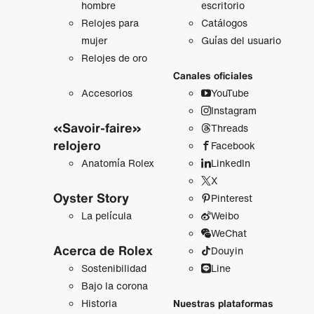
hombre
escritorio
Relojes para
Catálogos
mujer
Guías del usuario
Relojes de oro
Canales oficiales
Accesorios
YouTube
Instagram
«Savoir-faire»
Threads
relojero
Facebook
Anatomía Rolex
LinkedIn
X
Oyster Story
Pinterest
La película
Weibo
WeChat
Acerca de Rolex
Douyin
Sostenibilidad
Line
Bajo la corona
Historia
Nuestras plataformas