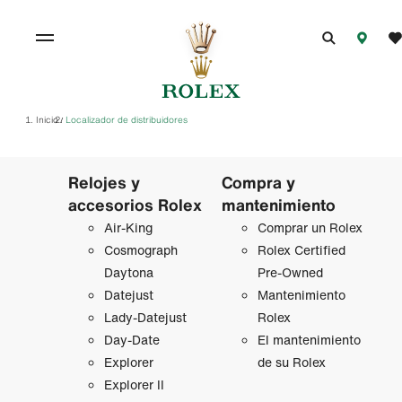
Inicio
Localizador de distribuidores
/
Relojes y
Compra y
accesorios Rolex
mantenimiento
Air‑King
Comprar un Rolex
Cosmograph
Rolex Certified
Daytona
Pre-Owned
Datejust
Mantenimiento
Lady‑Datejust
Rolex
Day-Date
El mantenimiento
Explorer
de su Rolex
Explorer II