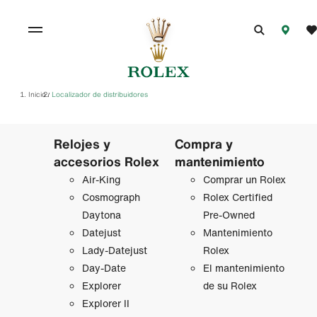
Inicio
Localizador de distribuidores
/
Relojes y
Compra y
accesorios Rolex
mantenimiento
Air‑King
Comprar un Rolex
Cosmograph
Rolex Certified
Daytona
Pre-Owned
Datejust
Mantenimiento
Lady‑Datejust
Rolex
Day-Date
El mantenimiento
Explorer
de su Rolex
Explorer II