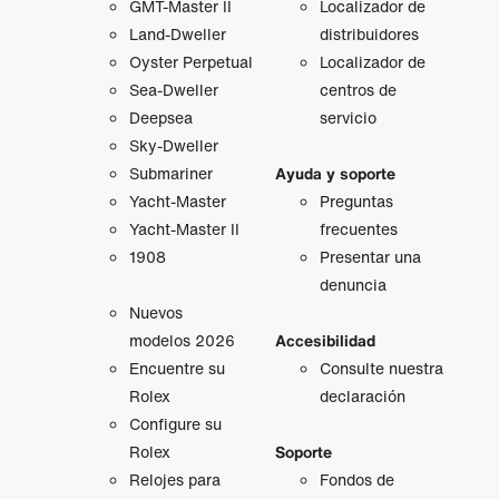
GMT‑Master II
Localizador de
Land-Dweller
distribuidores
Oyster Perpetual
Localizador de
Sea-Dweller
centros de
Deepsea
servicio
Sky-Dweller
Submariner
Ayuda y soporte
Yacht-Master
Preguntas
Yacht-Master II
frecuentes
1908
Presentar una
denuncia
Nuevos
modelos 2026
Accesibilidad
Encuentre su
Consulte nuestra
Rolex
declaración
Configure su
Rolex
Soporte
Relojes para
Fondos de