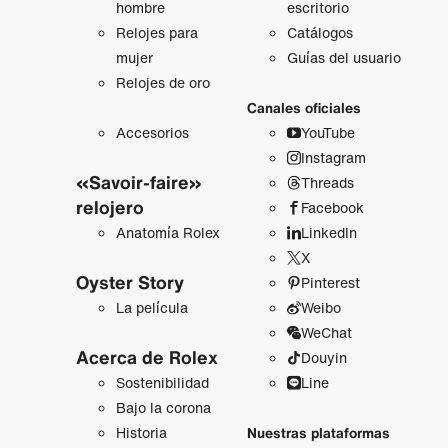
hombre
escritorio
Relojes para
Catálogos
mujer
Guías del usuario
Relojes de oro
Canales oficiales
Accesorios
YouTube
Instagram
«Savoir-faire»
Threads
relojero
Facebook
Anatomía Rolex
LinkedIn
X
Oyster Story
Pinterest
La película
Weibo
WeChat
Acerca de Rolex
Douyin
Sostenibilidad
Line
Bajo la corona
Historia
Nuestras plataformas