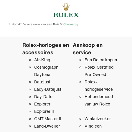
Home
De anatomie van een Rolex
Chronergy
/
/
Rolex-horloges en
Aankoop en
accessoires
service
Air-King
Een Rolex kopen
Cosmograph
Rolex Certified
Daytona
Pre‑Owned
Datejust
Rolex-
Lady-Datejust
horlogeservice
Day-Date
Het onderhoud
Explorer
van uw Rolex
Explorer II
GMT-Master II
Winkelzoeker
Land-Dweller
Vind een