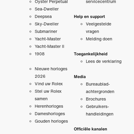
Oyster Perpetual
servicecentrum
Sea-Dweller
Deepsea
Help en support
Sky-Dweller
Veelgestelde
Submariner
vragen
Yacht-Master
Melding doen
Yacht-Master II
1908
Toegankelijkheid
Lees de verklaring
Nieuwe horloges
2026
Media
Vind uw Rolex
Bureaublad­
Stel uw Rolex
achtergronden
samen
Brochures
Herenhorloges
Gebruikers­
Dameshorloges
handleidingen
Gouden horloges
Officiële kanalen