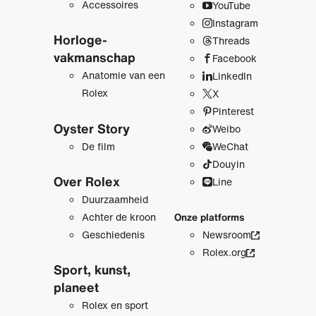
Accessoires
YouTube
Instagram
Horloge­
Threads
vakmanschap
Facebook
Anatomie van een
LinkedIn
Rolex
X
Pinterest
Oyster Story
Weibo
De film
WeChat
Douyin
Over Rolex
Line
Duurzaamheid
Achter de kroon
Onze platforms
Geschiedenis
Newsroom
Rolex.org
Sport, kunst,
planeet
Rolex en sport