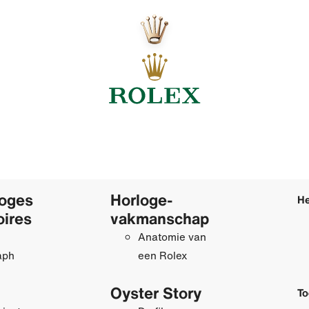
loges
Horloge­
He
oires
vakmanschap
Anatomie van
aph
een Rolex
Oyster Story
To