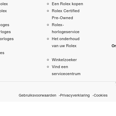
olex
Een Rolex kopen
olex
Rolex Certified
Pre‑Owned
loges
Rolex-
loges
horlogeservice
orloges
Het onderhoud
On
van uw Rolex
res
Winkelzoeker
Vind een
servicecentrum
Gebruiksvoorwaarden
Privacyverklaring
Cookies