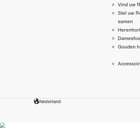
Vind uw R
Stel uw R
samen
Herenhor
Dameshor
Gouden h
Accessoi
Nederland