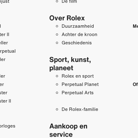
just
De film
Over Rolex
I
Duurzaamheid
Me
r II
Achter de kroon
ller
Geschiedenis
rpetual
Sport, kunst,
ler
planeet
ler
Rolex en sport
er
Perpetual Planet
Of
ster
Perpetual Arts
ter II
De Rolex-familie
Aankoop en
orloges
service