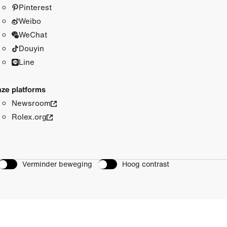
Pinterest
Weibo
WeChat
Douyin
Line
ze platforms
Newsroom
Rolex.org
Verminder beweging
Hoog contrast