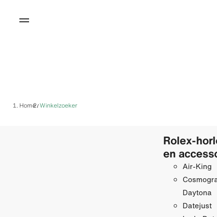
Home
Winkelzoeker
/
Rolex-hor
en access
Air-King
Cosmogr
Daytona
Datejust