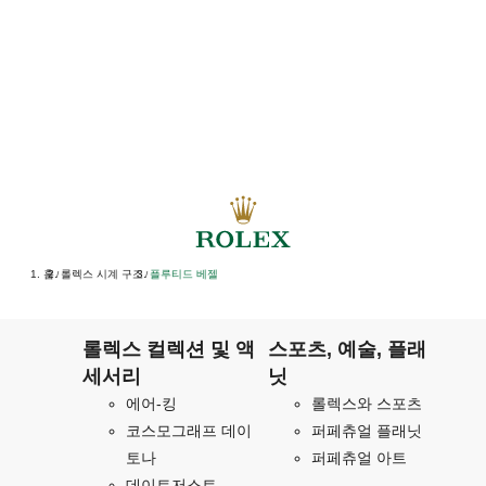
홈
롤렉스 시계 구조
플루티드 베젤
/
/
롤렉스 컬렉션 및 액
스포츠, 예술, 플래
세서리
닛
에어-킹
롤렉스와 스포츠
코스모그래프 데이
퍼페츄얼 플래닛
토나
퍼페츄얼 아트
데이트저스트