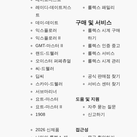
레이디-데이트저스
롤렉스 패밀리
트
구매 및 서비스
데이-데이트
익스플로러
롤렉스 시계 구매
익스플로러 II
하기
GMT-마스터 II
롤렉스 인증 중고
랜드-드웰러
롤렉스 서비스
오이스터 퍼페츄얼
롤렉스 시계 관리
씨-드웰러
딥씨
공식 판매점 찾기
스카이-드웰러
서비스 센터 찾기
서브마리너
요트-마스터
도움 및 지원
요트-마스터 II
자주 묻는 질문
1908
신고하기
2026 신제품
접근성