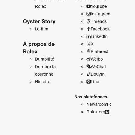
Rolex
YouTube
Instagram
Oyster Story
Threads
Le film
Facebook
LinkedIn
À propos de
X
Rolex
Pinterest
Durabilité
Weibo
Derrière la
WeChat
couronne
Douyin
Histoire
Line
Nos plateformes
Newsroom
Rolex.org