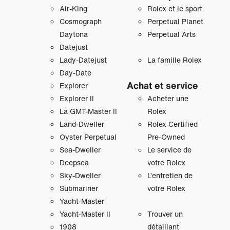
Air‑King
Rolex et le sport
Cosmograph
Perpetual Planet
Daytona
Perpetual Arts
Datejust
Lady‑Datejust
La famille Rolex
Day‑Date
Achat et service
Explorer
Explorer II
Acheter une
La GMT‑Master II
Rolex
Land-Dweller
Rolex Certified
Oyster Perpetual
Pre-Owned
Sea-Dweller
Le service de
Deepsea
votre Rolex
Sky‑Dweller
L’entretien de
Submariner
votre Rolex
Yacht‑Master
Yacht‑Master II
Trouver un
1908
détaillant