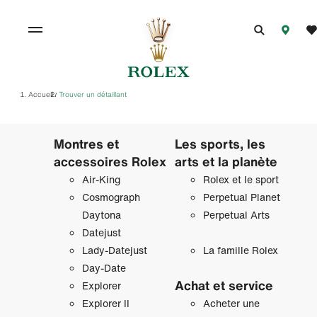
Accueil
Trouver un détaillant
/
Montres et
Les sports, les
accessoires Rolex
arts et la planète
Air‑King
Rolex et le sport
Cosmograph
Perpetual Planet
Daytona
Perpetual Arts
Datejust
Lady‑Datejust
La famille Rolex
Day‑Date
Achat et service
Explorer
Explorer II
Acheter une