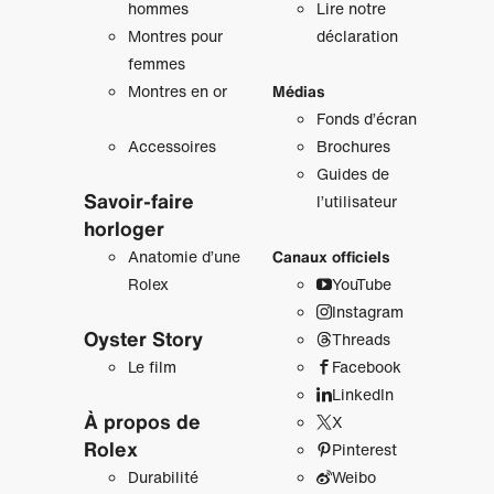
hommes
Lire notre
Montres pour
déclaration
femmes
Montres en or
Médias
Fonds d’écran
Accessoires
Brochures
Guides de
Savoir‑faire
l’utilisateur
horloger
Anatomie d’une
Canaux officiels
Rolex
YouTube
Instagram
Oyster Story
Threads
Le film
Facebook
LinkedIn
À propos de
X
Rolex
Pinterest
Durabilité
Weibo