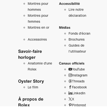
Montres pour
Accessibilité
hommes
Lire notre
Montres pour
déclaration
femmes
Montres en or
Médias
Fonds d’écran
Accessoires
Brochures
Guides de
Savoir‑faire
l’utilisateur
horloger
Anatomie d’une
Canaux officiels
Rolex
YouTube
Instagram
Oyster Story
Threads
Le film
Facebook
LinkedIn
À propos de
X
Rolex
Pinterest