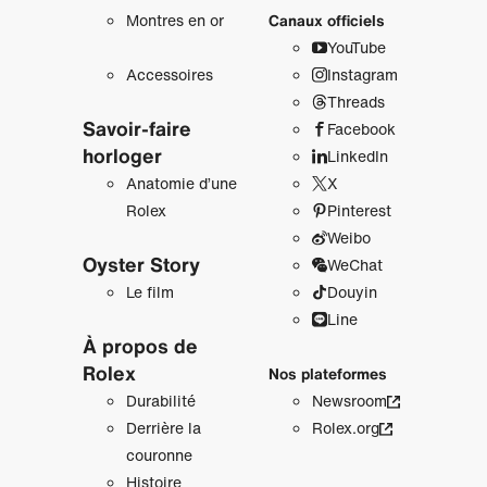
Montres en or
Canaux officiels
YouTube
Accessoires
Instagram
Threads
Savoir‑faire
Facebook
horloger
LinkedIn
Anatomie d’une
X
Rolex
Pinterest
Weibo
Oyster Story
WeChat
Le film
Douyin
Line
À propos de
Rolex
Nos plateformes
Durabilité
Newsroom
Derrière la
Rolex.org
couronne
Histoire