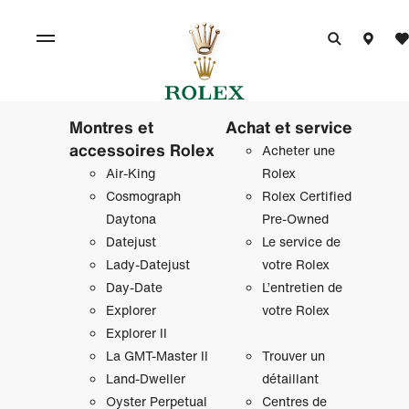
Montres et
Achat et service
accessoires Rolex
Acheter une
Air‑King
Rolex
Cosmograph
Rolex Certified
Daytona
Pre-Owned
Datejust
Le service de
Lady‑Datejust
votre Rolex
Day‑Date
L’entretien de
Explorer
votre Rolex
Explorer II
La GMT‑Master II
Trouver un
Land-Dweller
détaillant
Oyster Perpetual
Centres de