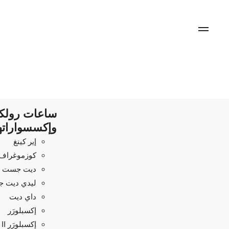
ساعات رول
وإكسسواراته
إير كينغ
كوزموغراف د
ديت جست
ليدي ديت 
داي ديت
إكسبلورَر
إكسبلورَر II