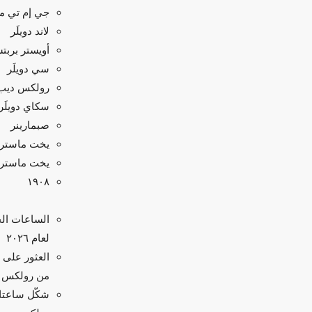
جي إم تي ماس
لاند دويلَر
أويستر بربت
سي دويلَر
رولكس ديب
سكاي دويلَر
صبمارينر
يخت ماستر
يخت ماستر II
۱۹۰۸
الساعات الج
لعام ٢٠٢٦
العثور على
من رولكس
شكّل ساعت