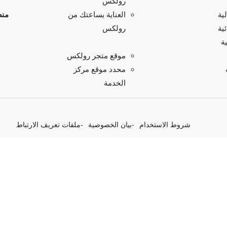
رولكس
ية
منص
العناية بساعتك من
ية
رولكس
ة
موقع متجر رولكس
محدد موقع مركز
الخدمة
شروط الاستخدام
بيان الخصوصية
ملفات تعريف الارتباط
 مبادرات بربتشوال الخاصة