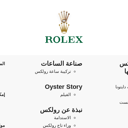
كس
صناعة الساعات
الم
ا
تركيبة ساعة رولكس
Oyster Story
ايتونا
الفيلم
إمك
جست
نبذة عن رولكس
الاستدامة
وراء تاج رولكس
موا