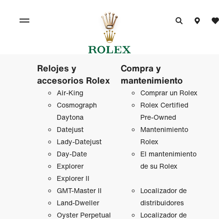
Relojes y
Compra y
accesorios Rolex
mantenimiento
Air‑King
Comprar un Rolex
Cosmograph
Rolex Certified
Daytona
Pre-Owned
Datejust
Mantenimiento
Lady‑Datejust
Rolex
Day-Date
El mantenimiento
Explorer
de su Rolex
Explorer II
GMT‑Master II
Localizador de
Land-Dweller
distribuidores
Oyster Perpetual
Localizador de