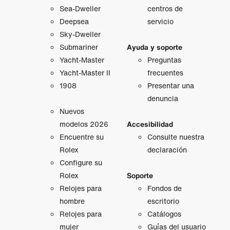
Sea-Dweller
centros de
Deepsea
servicio
Sky-Dweller
Submariner
Ayuda y soporte
Yacht-Master
Preguntas
Yacht-Master II
frecuentes
1908
Presentar una
denuncia
Nuevos
modelos 2026
Accesibilidad
Encuentre su
Consulte nuestra
Rolex
declaración
Configure su
Rolex
Soporte
Relojes para
Fondos de
hombre
escritorio
Relojes para
Catálogos
mujer
Guías del usuario