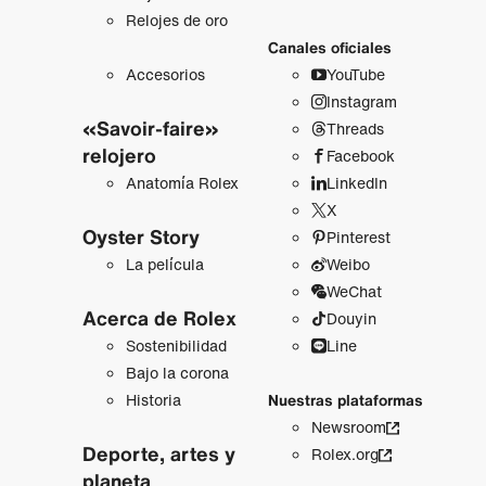
Relojes de oro
Canales oficiales
Accesorios
YouTube
Instagram
«Savoir-faire»
Threads
relojero
Facebook
Anatomía Rolex
LinkedIn
X
Oyster Story
Pinterest
La película
Weibo
WeChat
Acerca de Rolex
Douyin
Sostenibilidad
Line
Bajo la corona
Historia
Nuestras plataformas
Newsroom
Deporte, artes y
Rolex.org
planeta