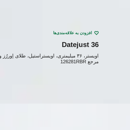
افزودن به علاقه‌مندی‌ها
Datejust 36
اویستر، ۳۶ میلیمتری، اویستراستیل، طلای اِوررُز و الماس
مرجع
126281RBR