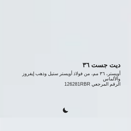
ديت جست ٣٦
أويستر، ٣٦ مم، من فولاذ أويستر ستيل وذهب إيفروز
والألماس
الرقم المرجعي
126281RBR