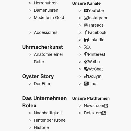
Herrenuhren
Unsere Kanäle
Damenuhren
YouTube
Modelle in Gold
Instagram
Threads
Accessoires
Facebook
LinkedIn
Uhrmacher­kunst
X
Anatomie einer
Pinterest
Rolex
Weibo
WeChat
Oyster Story
Douyin
Der Film
Line
Das Unternehmen
Unsere Plattformen
Rolex
Newsroom
Nachhaltigkeit
Rolex.org
Hinter der Krone
Historie