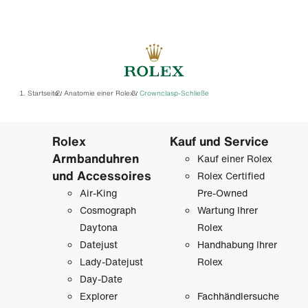
Startseite
Anatomie einer Rolex
Crownclasp-Schließe
/
/
Rolex
Kauf und Service
Armbanduhren
Kauf einer Rolex
und Accessoires
Rolex Certified
Air-King
Pre-Owned
Cosmograph
Wartung Ihrer
Daytona
Rolex
Datejust
Handhabung Ihrer
Lady-Datejust
Rolex
Day-Date
Explorer
Fachhändlersuche