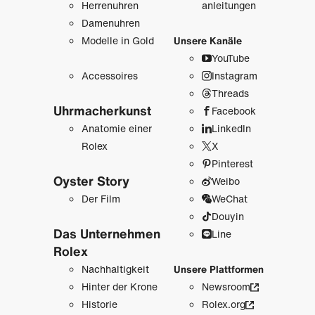
Herrenuhren
anleitungen
Damenuhren
Modelle in Gold
Unsere Kanäle
YouTube
Accessoires
Instagram
Threads
Uhrmacher­kunst
Facebook
Anatomie einer
LinkedIn
Rolex
X
Pinterest
Oyster Story
Weibo
Der Film
WeChat
Douyin
Das Unternehmen
Line
Rolex
Nachhaltigkeit
Unsere Plattformen
Hinter der Krone
Newsroom
Historie
Rolex.org