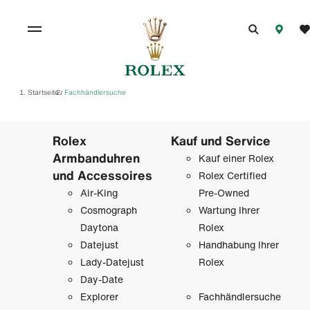
Startseite
Fachhändlersuche
/
Rolex
Kauf und Service
Armbanduhren
Kauf einer Rolex
und Accessoires
Rolex Certified
Air-King
Pre-Owned
Cosmograph
Wartung Ihrer
Daytona
Rolex
Datejust
Handhabung Ihrer
Lady-Datejust
Rolex
Day-Date
Explorer
Fachhändlersuche