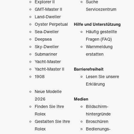
Explorer II
Suche
GMT-Master II
Servicezentrum
Land-Dweller
Oyster Perpetual
Hilfe und Unterstützung
Sea-Dweller
Häufig gestellte
Deepsea
Fragen (FAQ)
Sky-Dweller
Warnmeldung
Submariner
erstatten
Yacht-Master
Yacht-Master II
Barrierefreiheit
1908
Lesen Sie unsere
Erklärung
Neue Modelle
2026
Medien
Finden Sie Ihre
Bildschirm­
Rolex
hintergründe
Gestalten Sie Ihre
Broschüren
Rolex
Bedienungs­