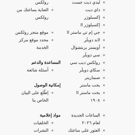
ليدي ديت جست
رولكس
داي ديت
العناية بساعتك من
إكسبلورَر
رولكس
إكسبلورَر II
جي إم تي ماستر II
موقع متجر رولكس
لاند دويلَر
محدد موقع مركز
أويستر بربتشوال
الخدمة
سي دويلَر
رولكس ديب سي
المساعدة والدعم
سكاي دويلَر
أسئلة شائعة
صبمارينر
يخت ماستر
إمكانية الوصول
يخت ماستر II
اِطّلع على البيان
۱۹۰۸
الخاص بنا
الساعات الجديدة
مواد إعلامية
لعام ٢٠٢٦
الخلفيات
العثور على ساعتك
النشرات