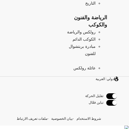
التاريخ
الرياضة والفنون
والكوكب
رولكس والرياضة
الكوكب الدائم
مبادرة بربتشوال
للفنون
عائلة رولكس
دولي: العربية
تقليل الحركة
تباين فعّال
شروط الاستخدام
بيان الخصوصية
ملفات تعريف الارتباط