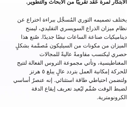
الابتكار ثمرة عَقد تقريبًا من الأبحاث والتطوير.
يختلف تصميمه الثوري المُسجَّل ببراءة اختراع عن
نظام ميزان الذراع السويسري التقليدي، ليمنح
ديناميكيات صناعة الساعات نبضًا جديدًا. صُنع هذا
الميزان من مكونات من السيليكون مُصمَّمة بشكلٍ
حصري ليكتسب مقاومةً عاليةً للمجالات
المغناطيسية، وتأتي مجموعة التروس الفعالة لتتيح
للحركة إمكانية العمل بتردد عالٍ يبلغ ٥ هرتز
ولتضمن احتياطي طاقة استثنائي. إنه عنصرٌ أساسي
لضبط الوقت صُمِّم ليُعيد تعريف إيقاع الدقة
الكرونومترية.