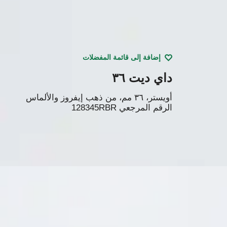
إضافة إلى قائمة المفضلات
داي ديت ۳٦
أويستر، ٣٦ مم، من ذهب إيفروز والألماس
الرقم المرجعي
128345RBR