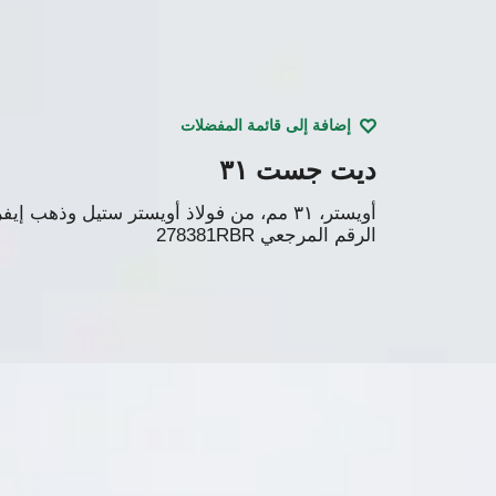
إضافة إلى قائمة المفضلات
ديت جست ٣١
أويستر، ٣١ مم، من فولاذ أويستر ستيل وذهب إيفروز والألماس
الرقم المرجعي
278381RBR