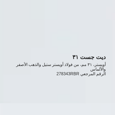
ديت جست ٣١
أويستر، ٣١ مم، من فولاذ أويستر ستيل والذهب الأصفر
والألماس
الرقم المرجعي
278343RBR