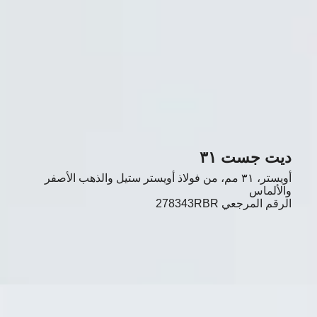
ديت جست ٣١
أويستر، ٣١ مم، من فولاذ أويستر ستيل والذهب الأصفر
والألماس
الرقم المرجعي
278343RBR