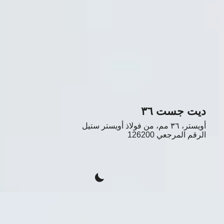
ديت جست ٣٦
أويستر، ٣٦ مم، من فولاذ أويستر ستيل
الرقم المرجعي
126200