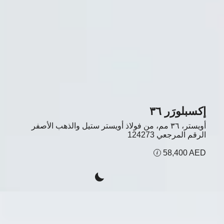
إكسبلورَر ٣٦
أويستر، ٣٦ مم، من فولاذ أويستر ستيل والذهب الأصفر
الرقم المرجعي
124273
58,400 AED