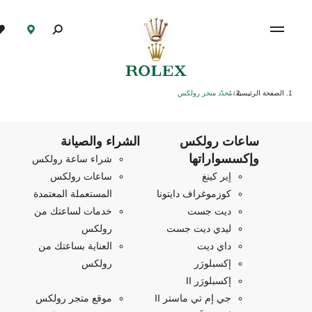
الصفحة الرئيسية
مُحدّد متجر رولكس
/
ساعات رولكس
الشراء والصيانة
وإكسسواراتها
شراء ساعة رولكس
إير كينغ
ساعات رولكس
كوزموغراف دايتونا
المستعملة المعتمدة
ديت جست
خدمات لساعتك من
ليدي ديت جست
رولكس
داي ديت
العناية بساعتك من
إكسبلورَر
رولكس
إكسبلورَر II
جي إم تي ماستر II
موقع متجر رولكس