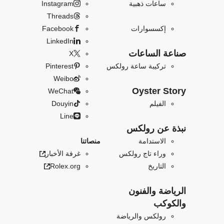
ساعات ذهبية
Instagram
Threads
إكسسوارات
Facebook
LinkedIn
صناعة الساعات
X
تركيبة ساعة رولكس
Pinterest
Weibo
Oyster Story
WeChat
الفيلم
Douyin
Line
نبذة عن رولكس
الاستدامة
منصاتنا
وراء تاج رولكس
غرفة الأخبار
التاريخ
Rolex.org
الرياضة والفنون
والكوكب
رولكس والرياضة