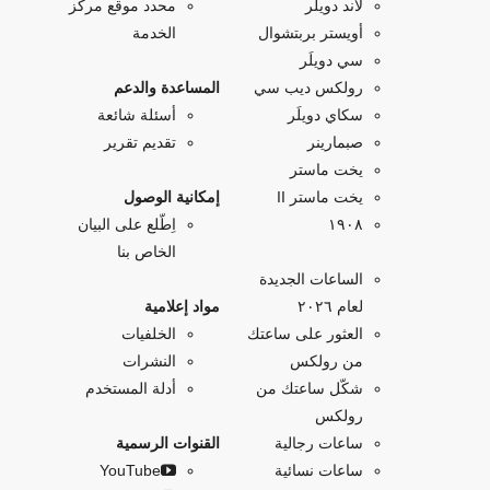
لاند دويلَر
محدد موقع مركز
أويستر بربتشوال
الخدمة
سي دويلَر
رولكس ديب سي
المساعدة والدعم
سكاي دويلَر
أسئلة شائعة
صبمارينر
تقديم تقرير
يخت ماستر
يخت ماستر II
إمكانية الوصول
۱۹۰۸
اِطّلع على البيان
الخاص بنا
الساعات الجديدة
لعام ٢٠٢٦
مواد إعلامية
العثور على ساعتك
الخلفيات
من رولكس
النشرات
شكّل ساعتك من
أدلة المستخدم
رولكس
ساعات رجالية
القنوات الرسمية
ساعات نسائية
YouTube