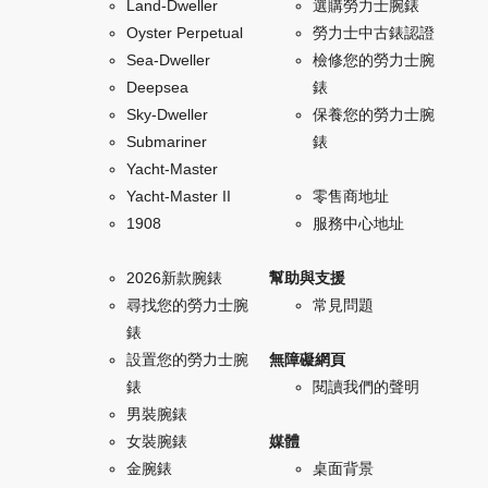
Land-Dweller
選購勞力士腕錶
Oyster Perpetual
勞力士中古錶認證
Sea-Dweller
檢修您的勞力士腕
Deepsea
錶
Sky-Dweller
保養您的勞力士腕
Submariner
錶
Yacht-Master
Yacht-Master II
零售商地址
1908
服務中心地址
2026新款腕錶
幫助與支援
尋找您的勞力士腕
常見問題
錶
設置您的勞力士腕
無障礙網頁
錶
閱讀我們的聲明
男裝腕錶
女裝腕錶
媒體
金腕錶
桌面背景