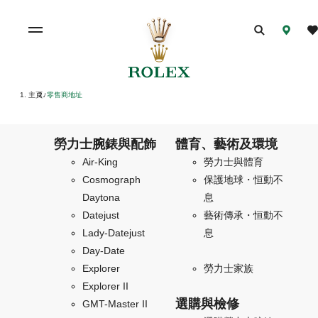
主頁
零售商地址
/
勞力士腕錶與配飾
體育、藝術及環境
Air-King
勞力士與體育
Cosmograph
保護地球・恒動不
Daytona
息
Datejust
藝術傳承・恒動不
Lady-Datejust
息
Day-Date
Explorer
勞力士家族
Explorer II
選購與檢修
GMT-Master II