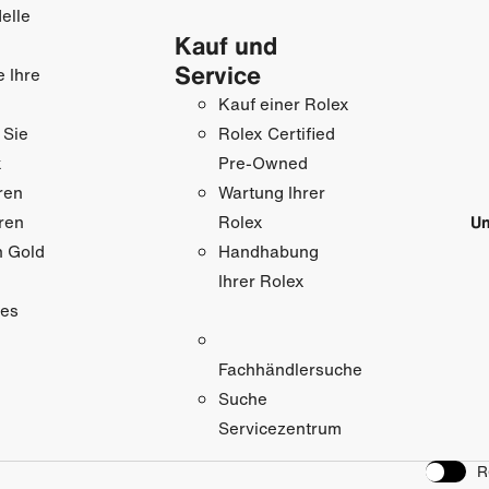
elle
Kauf und
Service
e Ihre
Kauf einer Rolex
 Sie
Rolex Certified
x
Pre-Owned
ren
Wartung Ihrer
ren
Un
Rolex
n Gold
Handhabung
Ihrer Rolex
res
Fachhändlersuche
Suche
Servicezentrum
R