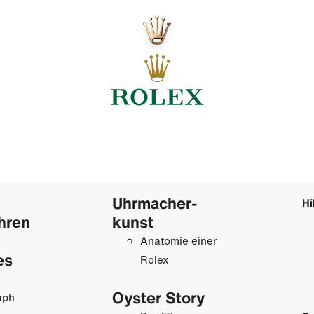
Uhrmacher­
Hi
hren
kunst
Anatomie einer
es
Rolex
Oyster Story
aph