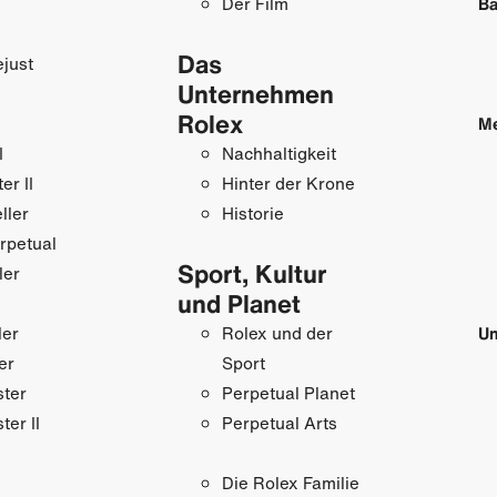
Der Film
Ba
Das
just
Unternehmen
Rolex
M
I
Nachhaltigkeit
r II
Hinter der Krone
ller
Historie
rpetual
Sport, Kultur
ler
und Planet
ler
Rolex und der
Un
er
Sport
ster
Perpetual Planet
ter II
Perpetual Arts
Die Rolex Familie