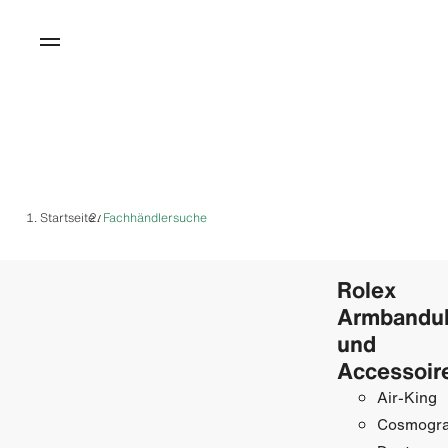
Startseite
Fachhändlersuche
/
Rolex
Armbandu
und
Accessoir
Air-King
Cosmogr