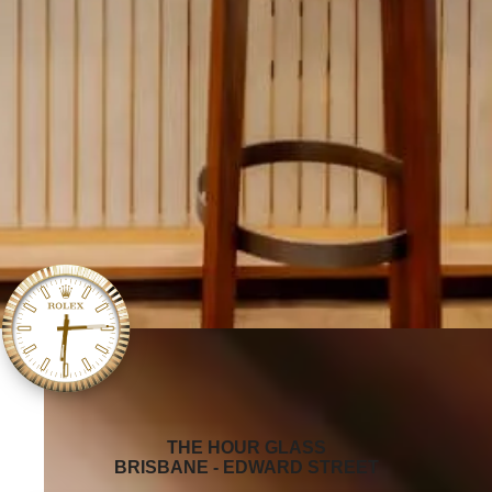
‭THE HOUR GLASS
BRISBANE - EDWARD STREET‬