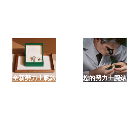
選購全新勞力士腕錶
檢修您的勞力士腕錶