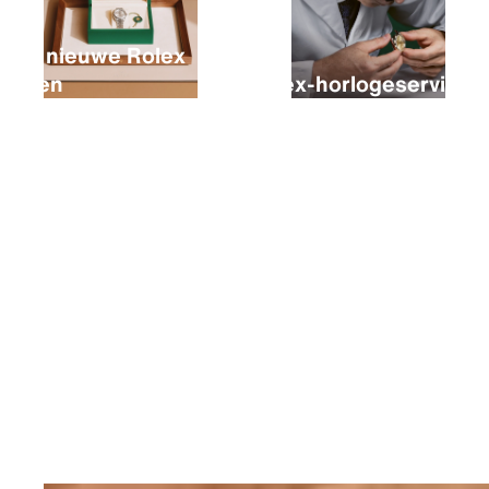
Een nieuwe Rolex
kopen
Rolex-horlogeservice