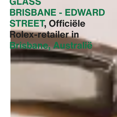
GLASS
BRISBANE - EDWARD
STREET‬
, Officiële
Rolex-retailer in
Brisbane, Australië