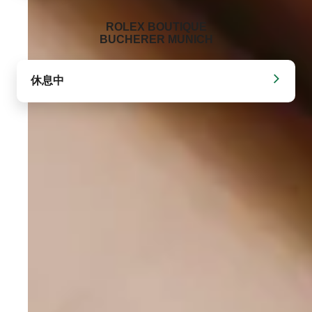
‭ROLEX BOUTIQUE
BUCHERER MUNICH‬
休息中