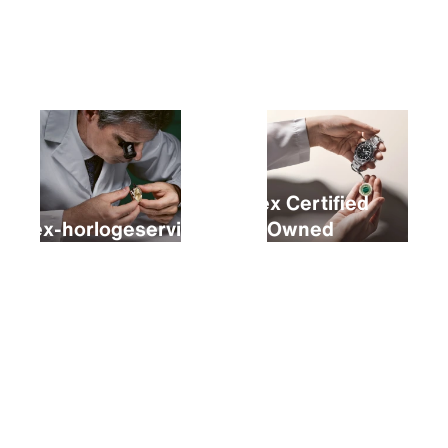
Een nieuwe Rolex kopen
Rolex Certified
Rolex-horlogeservice
Pre‑Owned