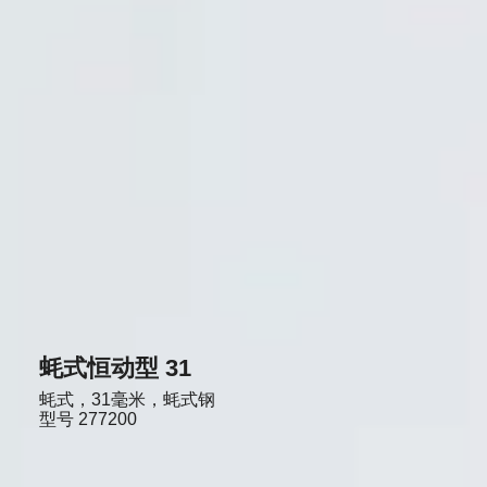
蚝式恒动型 31
蚝式，31毫米，蚝式钢
型号
277200