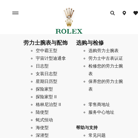
劳力士腕表与配饰
选购与检修
空中霸王型
选购劳力士腕表
宇宙计型迪通拿
劳力士中古表认证
日志型
检修您的劳力士腕
女装日志型
表
星期日历型
保养您的劳力士腕
探险家型
表
探险家型 II
格林尼治型 II
零售商地址
陆使型
服务中心地址
蚝式恒动
海使型
帮助与支持
深潜型
常见问题