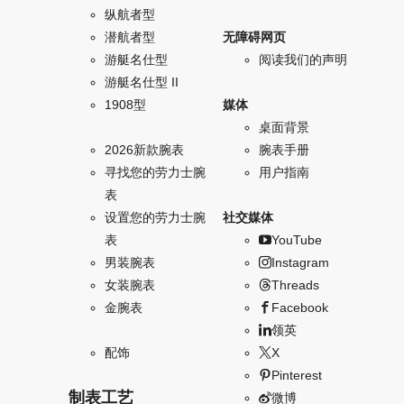
纵航者型
潜航者型
无障碍网页
游艇名仕型
阅读我们的声明
游艇名仕型 II
1908型
媒体
桌面背景
2026新款腕表
腕表手册
寻找您的劳力士腕
用户指南
表
设置您的劳力士腕
社交媒体
表
YouTube
男装腕表
Instagram
女装腕表
Threads
金腕表
Facebook
领英
配饰
X
Pinterest
制表工艺
微博