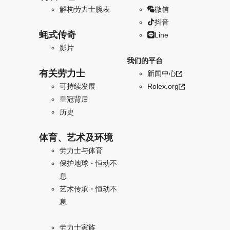
解构劳力士腕表
微信
抖音
蚝式传奇
Line
影片
我们的平台
有关劳力士
新闻中心
可持续发展
Rolex.org
皇冠背后
历史
体育、艺术及环境
劳力士与体育
保护地球・恒动不
息
艺术传承・恒动不
息
劳力士家族