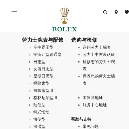
劳力士腕表与配饰
选购与检修
空中霸王型
选购劳力士腕表
宇宙计型迪通拿
劳力士中古表认证
日志型
检修您的劳力士腕
女装日志型
表
星期日历型
保养您的劳力士腕
探险家型
表
探险家型 II
格林尼治型 II
零售商地址
陆使型
服务中心地址
蚝式恒动
海使型
帮助与支持
深潜型
常见问题