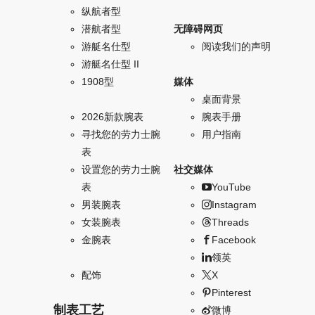
纵航者型
潜航者型
无障碍网页
游艇名仕型
阅读我们的声明
游艇名仕型 II
1908型
媒体
桌面背景
2026新款腕表
腕表手册
寻找您的劳力士腕
用户指南
表
设置您的劳力士腕
社交媒体
表
YouTube
男装腕表
Instagram
女装腕表
Threads
金腕表
Facebook
领英
配饰
X
Pinterest
制表工艺
微博