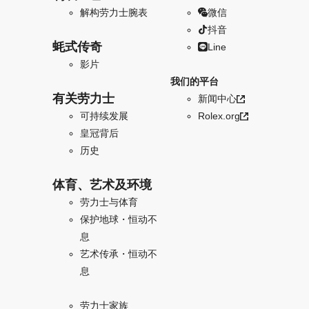
解构劳力士腕表
微信
抖音
蚝式传奇
Line
影片
我们的平台
有关劳力士
新闻中心
可持续发展
Rolex.org
皇冠背后
历史
体育、艺术及环境
劳力士与体育
保护地球・恒动不
息
艺术传承・恒动不
息
劳力士家族