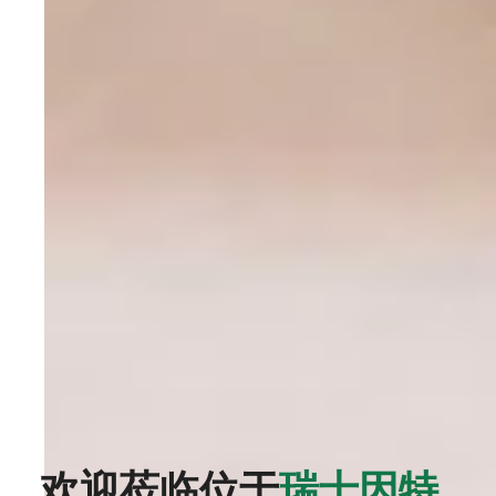
欢迎莅临位于
瑞士因特