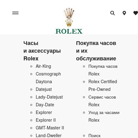
Часы
Покупка часов
и аксессуары
и их
Rolex
обслуживание
Air‑King
Покупка часов
Cosmograph
Rolex
Daytona
Rolex Certified
Datejust
Pre‑Owned
Lady‑Datejust
Сервис часов
Day‑Date
Rolex
Explorer
Уход за часами
Explorer II
Rolex
GMT-Master II
Land‑Dweller
Поиск