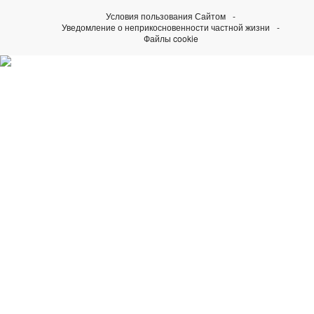
Условия пользования Сайтом
Уведомление о неприкосновенности частной жизни
Файлы cookie
Узнайте больше о наших
инициативах Perpetual
Посетить Rolex.org