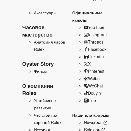
Аксессуары
Официальные
каналы
Часовое
YouTube
мастерство
Instagram
Анатомия часов
Threads
Rolex
Facebook
LinkedIn
Oyster Story
X
Фильм
Pinterest
Weibo
О компании
WeChat
Rolex
Douyin
Устойчивое
Line
развитие
Что стоит за
Наши платформы
короной Rolex
Newsroom
История
Rolex.org