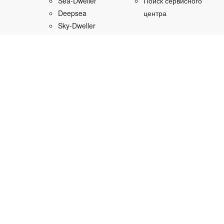
Sea‑Dweller
Поиск сервисного
Deepsea
центра
Sky‑Dweller
Submariner
Помощь
Yacht‑Master
и техническая
Yacht‑Master II
поддержка
1908
Часто
задаваемые
Новые модели
вопросы
2026 года
Поиск часов
Доступность
Rolex
Читать заявление
Конфигуратор
часов Rolex
Медиатека
Мужские часы
Фоновые рисунки
Женские часы
Брошюры
Часы из золота
Инструкции