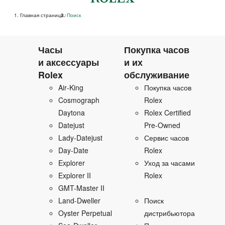
Главная страница
Поиск
/
Часы
Покупка часов
и аксессуары
и их
Rolex
обслуживание
Air‑King
Покупка часов
Cosmograph
Rolex
Daytona
Rolex Certified
Datejust
Pre‑Owned
Lady‑Datejust
Сервис часов
Day‑Date
Rolex
Explorer
Уход за часами
Explorer II
Rolex
GMT-Master II
Land‑Dweller
Поиск
Oyster Perpetual
дистрибьютора