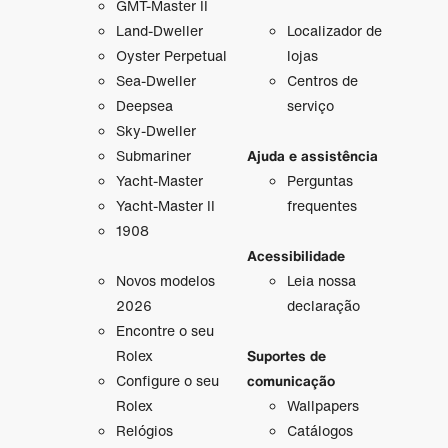
GMT-Master II
Land-Dweller
Localizador de
Oyster Perpetual
lojas
Sea-Dweller
Centros de
Deepsea
serviço
Sky-Dweller
Submariner
Ajuda e assistência
Yacht-Master
Perguntas
Yacht-Master II
frequentes
1908
Acessibilidade
Novos modelos
Leia nossa
2026
declaração
Encontre o seu
Rolex
Suportes de
Configure o seu
comunicação
Rolex
Wallpapers
Relógios
Catálogos