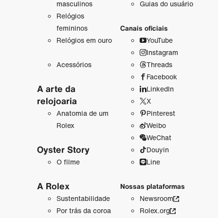
masculinos
Guias do usuário
Relógios
femininos
Canais oficiais
Relógios em ouro
YouTube
Instagram
Acessórios
Threads
Facebook
A arte da
LinkedIn
relojoaria
X
Anatomia de um
Pinterest
Rolex
Weibo
WeChat
Oyster Story
Douyin
O filme
Line
A Rolex
Nossas plataformas
Sustentabilidade
Newsroom
Por trás da coroa
Rolex.org