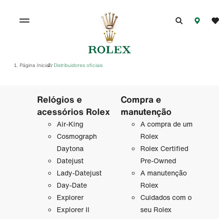
Página Inicial
Distribuidores oficiais
/
Relógios e
Compra e
acessórios Rolex
manutenção
Air-King
A compra de um
Cosmograph
Rolex
Daytona
Rolex Certified
Datejust
Pre-Owned
Lady-Datejust
A manutenção
Day-Date
Rolex
Explorer
Cuidados com o
Explorer II
seu Rolex