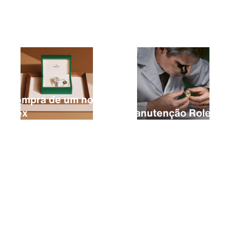
A compra de um novo
Rolex
A manutenção Rolex