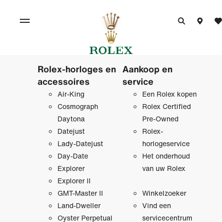
Rolex-horloges en
Aankoop en
accessoires
service
Air-King
Een Rolex kopen
Cosmograph
Rolex Certified
Daytona
Pre‑Owned
Datejust
Rolex-
Lady-Datejust
horlogeservice
Day-Date
Het onderhoud
Explorer
van uw Rolex
Explorer II
GMT-Master II
Winkelzoeker
Land-Dweller
Vind een
Oyster Perpetual
servicecentrum