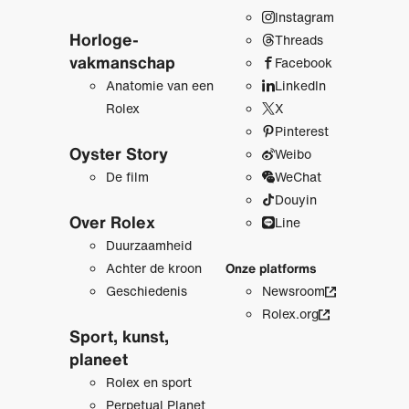
Instagram
Horloge­
Threads
vakmanschap
Facebook
Anatomie van een
LinkedIn
Rolex
X
Pinterest
Oyster Story
Weibo
De film
WeChat
Douyin
Over Rolex
Line
Duurzaamheid
Achter de kroon
Onze platforms
Geschiedenis
Newsroom
Rolex.org
Sport, kunst,
planeet
Rolex en sport
Perpetual Planet