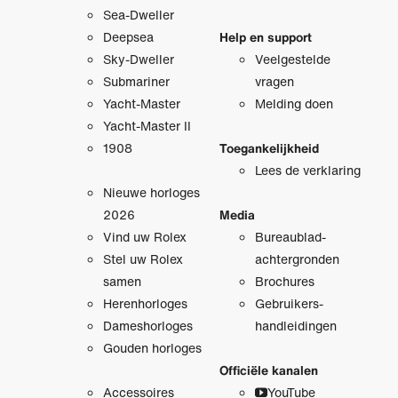
Sea-Dweller
Deepsea
Help en support
Sky-Dweller
Veelgestelde
Submariner
vragen
Yacht-Master
Melding doen
Yacht-Master II
1908
Toegankelijkheid
Lees de verklaring
Nieuwe horloges
2026
Media
Vind uw Rolex
Bureaublad­
Stel uw Rolex
achtergronden
samen
Brochures
Herenhorloges
Gebruikers­
Dameshorloges
handleidingen
Gouden horloges
Officiële kanalen
Accessoires
YouTube