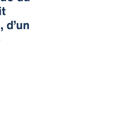
it
, d’un
e