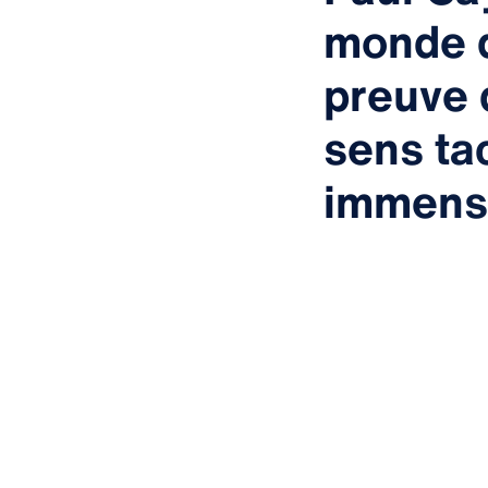
monde de
preuve 
sens tac
immense