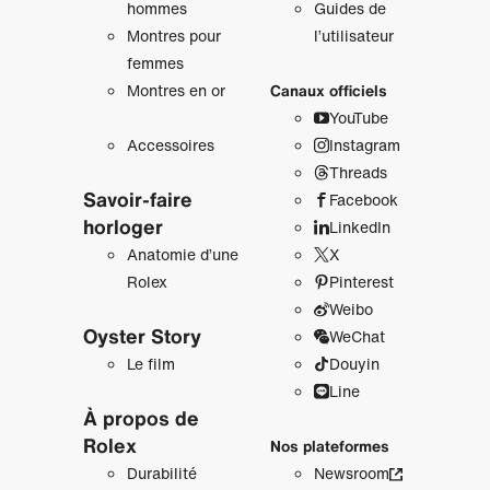
hommes
Guides de
Montres pour
l’utilisateur
femmes
Montres en or
Canaux officiels
YouTube
Accessoires
Instagram
Threads
Savoir‑faire
Facebook
horloger
LinkedIn
Anatomie d’une
X
Rolex
Pinterest
Weibo
Oyster Story
WeChat
Le film
Douyin
Line
À propos de
Rolex
Nos plateformes
Durabilité
Newsroom