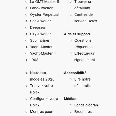
La GMT‑Master II
Trouver un
Land-Dweller
détaillant
Oyster Perpetual
Centres de
Sea-Dweller
service Rolex
Deepsea
Sky‑Dweller
Aide et support
Submariner
Questions
Yacht‑Master
fréquentes
Yacht‑Master II
Effectuer un
1908
signalement
Nouveaux
Accessibilité
modèles 2026
Lire notre
Trouvez votre
déclaration
Rolex
Configurez votre
Médias
Rolex
Fonds d’écran
Montres pour
Brochures